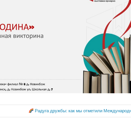
ия
Следующая
Радуга дружбы: как мы отметили Международн
запись: