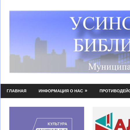
Перейти
к
содержимому
Усинская
МБУК
централизованная
ГЛАВНАЯ
ИНФОРМАЦИЯ О НАС
ПРОТИВОДЕЙ
УЦБС
библиотечная
система