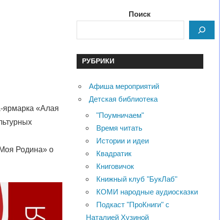
Поиск
РУБРИКИ
Афиша мероприятий
Детская библиотека
а-ярмарка «Алая
"Поумничаем"
ультурных
Время читать
Истории и идеи
«Моя Родина» о
Квадратик
Книговичок
Книжный клуб "БукЛаб"
КОМИ народные аудиосказки
Подкаст "ПроКниги" с
Наталией Хузиной