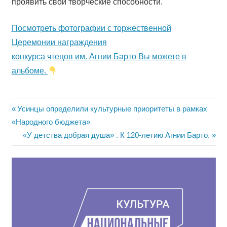
проявить свои творческие способности.
Посмотреть фотографии с торжественной
Церемонии награждения
конкурса чтецов им. Агнии Барто Вы можете в
альбоме.
Навигация
Предыдущая
Усинцы определили культурные приоритеты в рамках
запись:
«Народного бюджета»
по
Следующая
«У детства добрая душа» . К 120-летию Агнии Барто.
записям
запись: