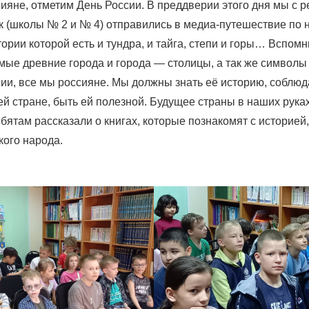
ияне, отметим День России. В преддверии этого дня мы с р
к (школы № 2 и № 4) отправились в медиа-путешествие по
тории которой есть и тундра, и тайга, степи и горы… Вспом
мые древние города и города — столицы, а так же символы
ии, все мы россияне. Мы должны знать её историю, соблюд
ей стране, быть ей полезной. Будущее страны в наших руках
бятам рассказали о книгах, которые познакомят с историей,
кого народа.