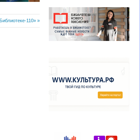
ая
Библиотеке-110»