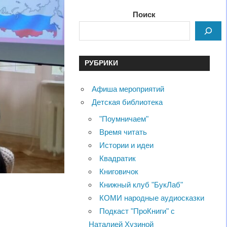
Поиск
РУБРИКИ
Афиша мероприятий
Детская библиотека
"Поумничаем"
Время читать
Истории и идеи
Квадратик
Книговичок
Книжный клуб "БукЛаб"
КОМИ народные аудиосказки
Подкаст "ПроКниги" с
Наталией Хузиной