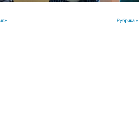
ия
Следующ
ия»
Рубрика «
запись: