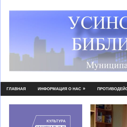
Перейти
к
содержимому
Усинская
МБУК
централизованная
ГЛАВНАЯ
ИНФОРМАЦИЯ О НАС
ПРОТИВОДЕЙ
УЦБС
библиотечная
система