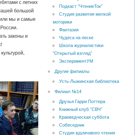
ебятами с летних
Подкаст "ЧтениеТок"
 нашей большой
Студия развития мелкой
нили мы и самые
моторики
 России.
Фантазия
ать законы и
Чудеса на песке
!
Школа журналистики
 культурой,
"Открытый взгляд"
ЭкспериментУМ
Другие филиалы
Усть-Лыжинская библиотека
Филиал №14
Друзья Гарри Поттера
Книжный клуб "СВЧ"
Краеведческая суббота
Собеседник
Студия вдумчивого чтения