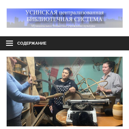
Перейти
к
М
содержимому
У
Усинская
централизованная
СОДЕРЖАНИЕ
библиотечная
система