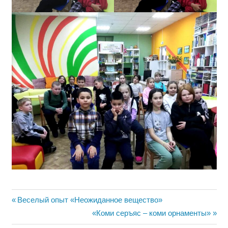
Навигация
Предыдущая
Веселый опыт «Неожиданное вещество»
запись:
Следующая
«Коми серъяс – коми орнаменты»
по
запись: