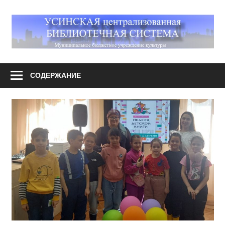
Перейти
к
М
содержимому
У
Усинская
централизованная
СОДЕРЖАНИЕ
библиотечная
система