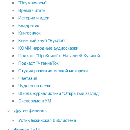
"Поумничаем"
Время читать
Истории и идеи
Квадратик
Книговичок
Книжный клуб "БукЛаб"
КОМИ народные аудиосказки
Подкаст "ПроКниги" с Наталией Хузиной
Подкаст "ЧтениеТок"
Студия развития мелкой моторики
Фантазия
Чудеса на песке
Школа журналистики "Открытый взгляд"
ЭкспериментУМ
Другие филиалы
Усть-Лыжинская библиотека
Филиал №14