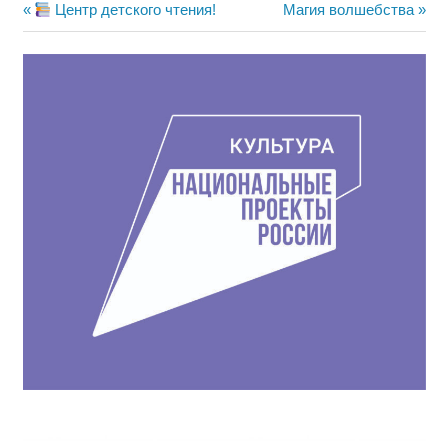
Навигация
Предыдущая
Следующая
Центр детского чтения!
Магия волшебства
запись:
запись:
по
записям