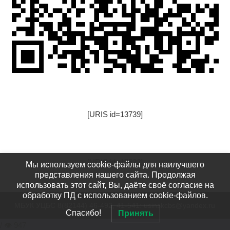
[URIS id=13739]
[URIS id=17522]
Мы используем cookie-файлы для наилучшего
представления нашего сайта. Продолжая
использовать этот сайт, Вы, даёте своё согласие на
обработку ПД с использованием cookie-файлов.
МБУК УЦБС 8(82144) 46-492, 41-541: usinskcbs@yandex.ru
Спасибо!
Принять
/ 👁 947