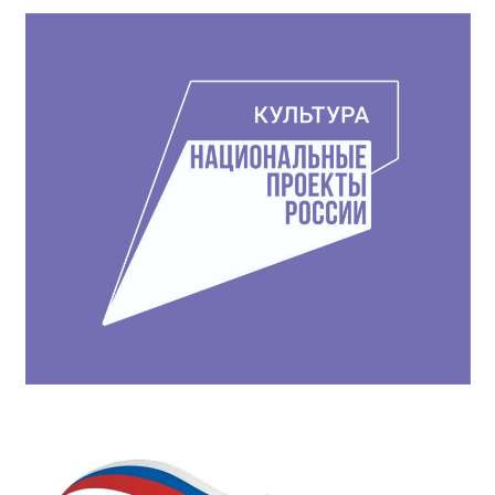
по
записям