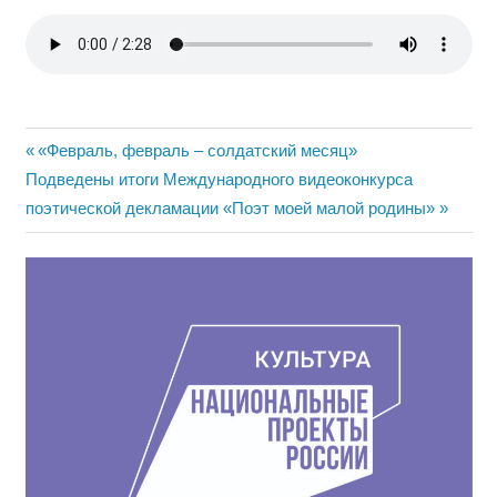
Навигация
Предыдущая
«Февраль, февраль – солдатский месяц»
Следующая
запись:
Подведены итоги Международного видеоконкурса
по
запись:
поэтической декламации «Поэт моей малой родины»
записям