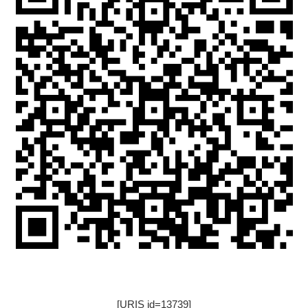
[URIS id=13739]