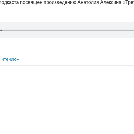
подкаста посвящен произведению Анатолия Алексина «Тре
ия
к чтению»