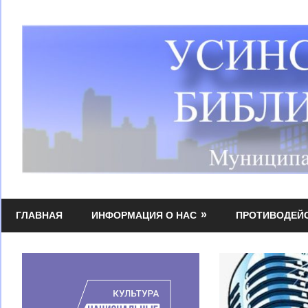
Перейти
к
содержимому
Усинская
МБУК
централизованная
ГЛАВНАЯ
ИНФОРМАЦИЯ О НАС
ПРОТИВОДЕЙ
УЦБС
библиотечная
система