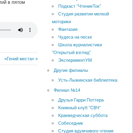
тий в пятом
Подкаст "ЧтениеТок"
Студия развития мелкой
моторики
Фантазия
Чудеса на песке
Школа журналистики
"Открытый взгляд"
Следующая
«Гений места»
ЭкспериментУМ
запись:
Другие филиалы
Усть-Лыжинская библиотека
Филиал №14
Друзья Гарри Поттера
Книжный клуб "СВЧ"
Краеведческая суббота
Собеседник
Студия вдумчивого чтения