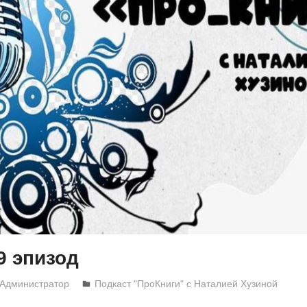
9 эпизод
Администратор
Подкаст "ПроКниги" с Наталией Хузиной