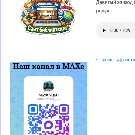
Девятый эпизод 
ряду».
Навигац
Предыдущая
Проект «Дорога 
запись:
по
записям