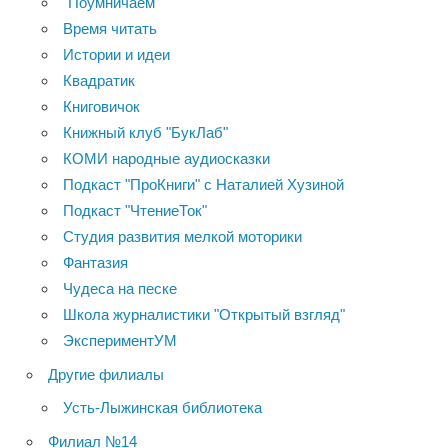
"Поумничаем"
Время читать
Истории и идеи
Квадратик
Книговичок
Книжный клуб "БукЛаб"
КОМИ народные аудиосказки
Подкаст "ПроКниги" с Наталией Хузиной
Подкаст "ЧтениеТок"
Студия развития мелкой моторики
Фантазия
Чудеса на песке
Школа журналистики "Открытый взгляд"
ЭкспериментУМ
Другие филиалы
Усть-Лыжинская библиотека
Филиал №14