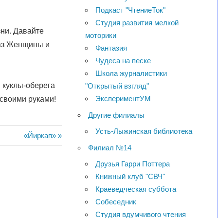
Подкаст "ЧтениеТок"
Студия развития мелкой
ни. Давайте
моторики
аз Женщины и
Фантазия
Чудеса на песке
Школа журналистики
й куклы-оберега
"Открытый взгляд"
ЭкспериментУМ
 своими руками!
Другие филиалы
Усть-Лыжинская библиотека
Следующая
«Йиркап»
Филиал №14
запись:
Друзья Гарри Поттера
Книжный клуб "СВЧ"
Краеведческая суббота
Собеседник
Студия вдумчивого чтения