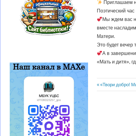
Приглашаем на
Поэтический час
Мы ждем вас 
вместе наслади
Матери.
Это будет вечер 
А в завершени
«Мать и дитя», г
Навигац
Предыдущая
«Твори добро! М
запись:
по
записям