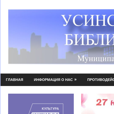
Перейти
к
содержимому
Усинская
МБУК
централизованная
ГЛАВНАЯ
ИНФОРМАЦИЯ О НАС
ПРОТИВОДЕЙ
УЦБС
библиотечная
система