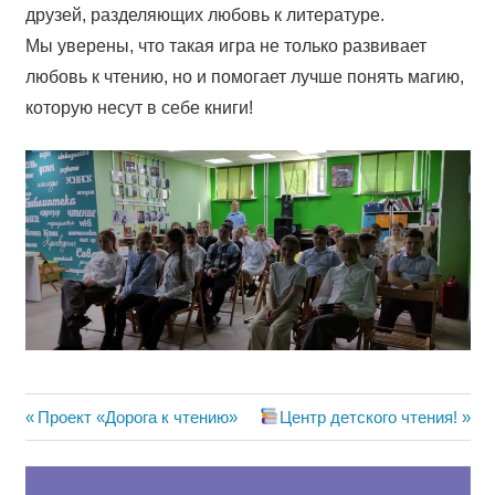
друзей, разделяющих любовь к литературе.
Мы уверены, что такая игра не только развивает
любовь к чтению, но и помогает лучше понять магию,
которую несут в себе книги!
Навигация
Предыдущая
Следующая
Проект «Дорога к чтению»
Центр детского чтения!
запись:
запись:
по