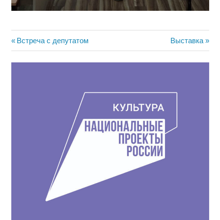
Навигация
Предыдущая
Следующая
Встреча с депутатом
Выставка
запись:
запись:
по
записям