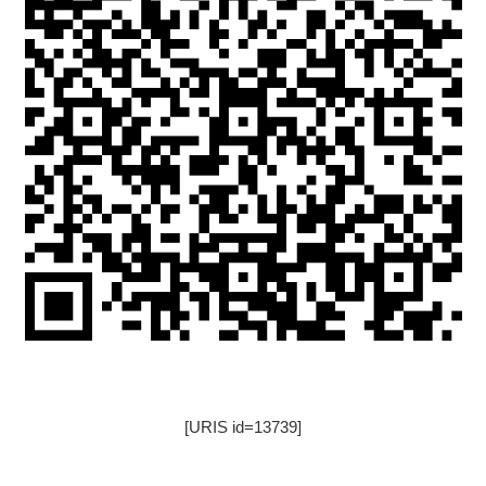
[URIS id=13739]