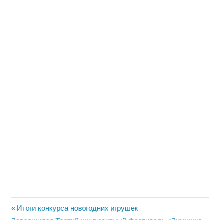
Навигация
Предыдущая
Итоги конкурса новогодних игрушек