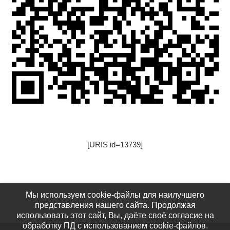
[URIS id=13739]
[URIS id=17522]
Мы используем cookie-файлы для наилучшего
представления нашего сайта. Продолжая
использовать этот сайт, Вы, даёте своё согласие на
обработку ПД с использованием cookie-файлов.