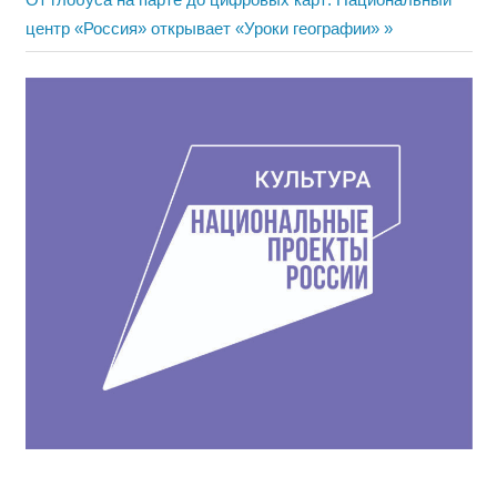
по
запись:
центр «Россия» открывает «Уроки географии»
записям