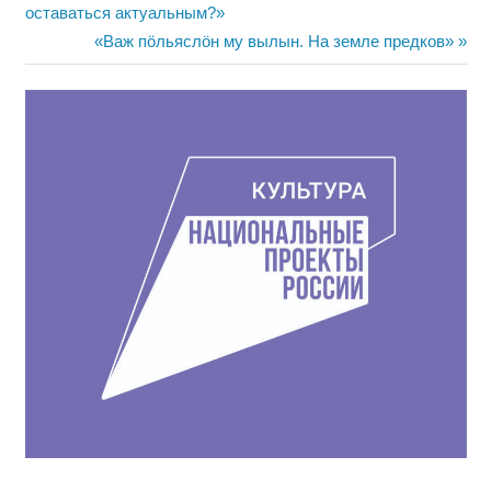
запись:
оставаться актуальным?»
по
Следующая
«Важ пöльяслöн му вылын. На земле предков»
записям
запись: