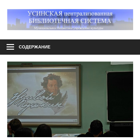
Перейти
к
М
содержимому
У
Усинская
централизованная
СОДЕРЖАНИЕ
библиотечная
система