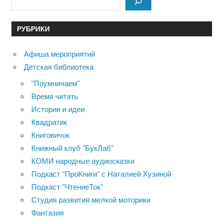
РУБРИКИ
Афиша мероприятий
Детская библиотека
"Поумничаем"
Время читать
Истории и идеи
Квадратик
Книговичок
Книжный клуб "БукЛаб"
КОМИ народные аудиосказки
Подкаст "ПроКниги" с Наталией Хузиной
Подкаст "ЧтениеТок"
Студия развития мелкой моторики
Фантазия