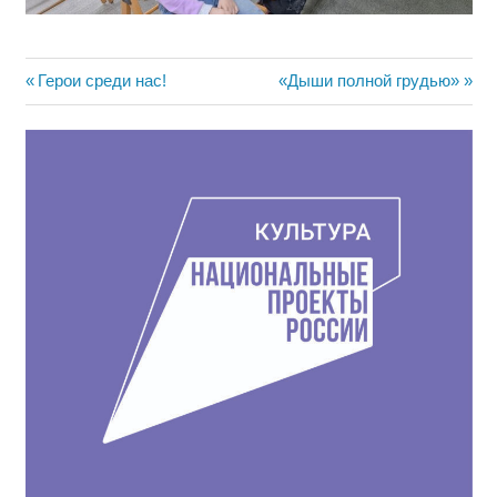
Навигация
Предыдущая
Следующая
Герои среди нас!
«Дыши полной грудью»
запись:
запись:
по
записям