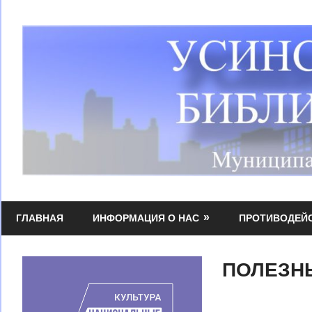
Перейти
к
содержимому
Усинская
МБУК
централизованная
ГЛАВНАЯ
ИНФОРМАЦИЯ О НАС
ПРОТИВОДЕЙ
УЦБС
библиотечная
система
ПОЛЕЗН