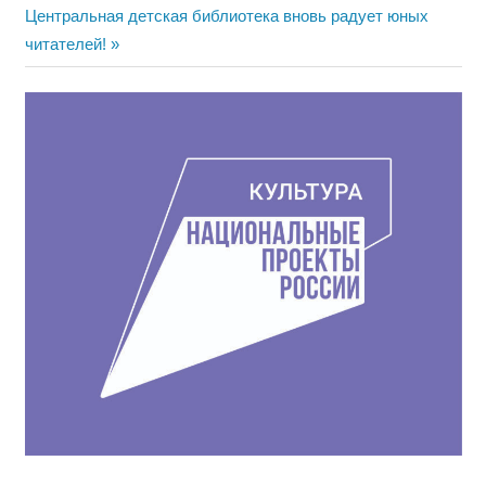
Следующая
запись:
Центральная детская библиотека вновь радует юных
по
запись:
читателей!
записям