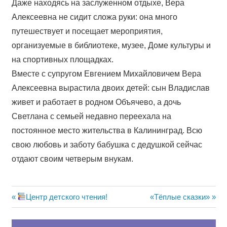
Даже находясь на заслуженном отдыхе, Вера
Алексеевна не сидит сложа руки: она много
путешествует и посещает мероприятия,
организуемые в библиотеке, музее, Доме культуры и
на спортивных площадках.
Вместе с супругом Евгением Михайловичем Вера
Алексеевна вырастила двоих детей: сын Владислав
живет и работает в родном Объячево, а дочь
Светлана с семьей недавно переехала на
постоянное место жительства в Калининград. Всю
свою любовь и заботу бабушка с дедушкой сейчас
отдают своим четверым внукам.
Навигация
Предыдущая
Следующая
Центр детского чтения!
«Тёплые сказки»
запись:
запись:
по