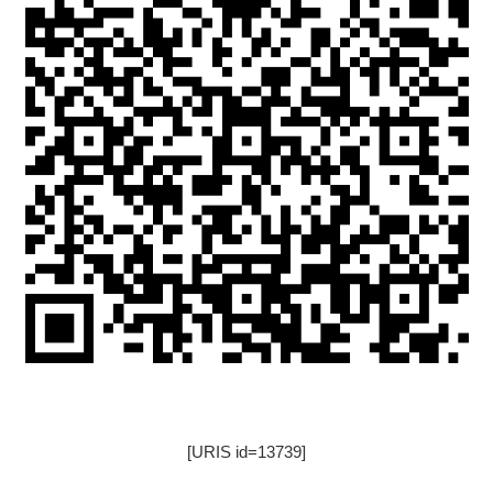
[URIS id=13739]