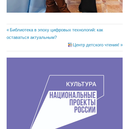
Навигация
Предыдущая
Библиотека в эпоху цифровых технологий: как
запись:
оставаться актуальным?
по
Следующая
Центр детского чтения!
записям
запись: