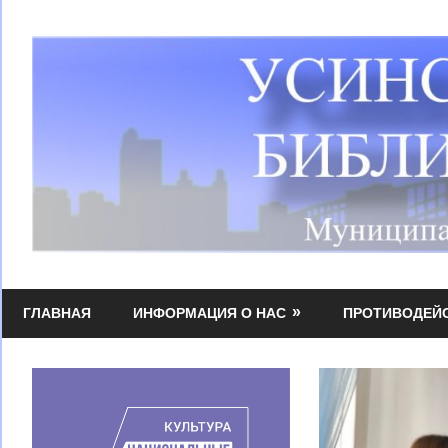
Перейти
к
содержимому
Усинская
МБУК
централизованная
ГЛАВНАЯ
ИНФОРМАЦИЯ О НАС
ПРОТИВОДЕЙ
УЦБС
библиотечная
система