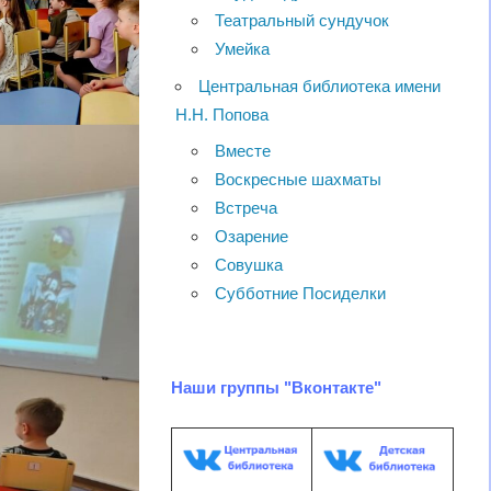
Театральный сундучок
Умейка
Центральная библиотека имени
Н.Н. Попова
Вместе
Воскресные шахматы
Встреча
Озарение
Совушка
Субботние Посиделки
Наши группы "Вконтакте"