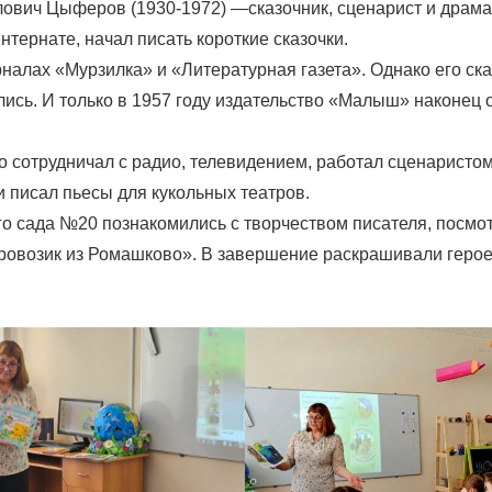
ович Цыферов (1930-1972) —сказочник, сценарист и драмат
нтернате, начал писать короткие сказочки.
налах «Мурзилка» и «Литературная газета». Однако его ска
лись. И только в 1957 году издательство «Малыш» наконец 
 сотрудничал с радио, телевидением, работал сценаристом
и писал пьесы для кукольных театров.
ого сада №20 познакомились с творчеством писателя, посмо
овозик из Ромашково». В завершение раскрашивали геро