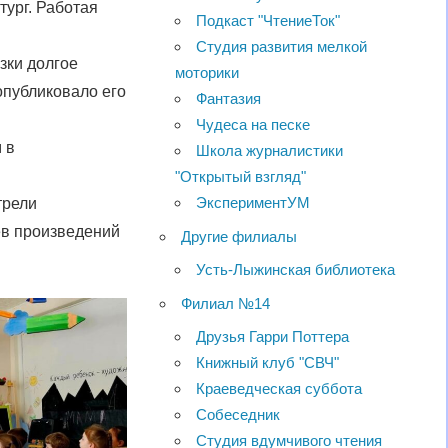
ург. Работая
Подкаст "ЧтениеТок"
Студия развития мелкой
зки долгое
моторики
опубликовало его
Фантазия
Чудеса на песке
 в
Школа журналистики
"Открытый взгляд"
ЭкспериментУМ
трели
ев произведений
Другие филиалы
Усть-Лыжинская библиотека
Филиал №14
Друзья Гарри Поттера
Книжный клуб "СВЧ"
Краеведческая суббота
Собеседник
Студия вдумчивого чтения