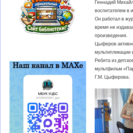
Геннадий Михайл
воспитателем в и
Он работал в жур
время не издава
произведения.
Цыферов активно
мультипликации 
Ребята из детск
мультфильм «Пар
Г.М. Цыферова.