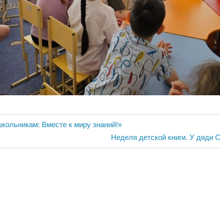
ия
кольникам: Вместе к миру знаний!»
Следующая
Неделя детской книги. У дяди 
запись: