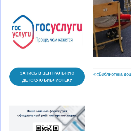
ЗАПИСЬ В ЦЕНТРАЛЬНУЮ
Навигац
Предыдущая
«Библиотека дош
ДЕТСКУЮ БИБЛИОТЕКУ
запись:
по
записям