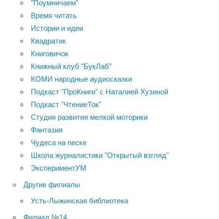
"Поумничаем"
Время читать
Истории и идеи
Квадратик
Книговичок
Книжный клуб "БукЛаб"
КОМИ народные аудиосказки
Подкаст "ПроКниги" с Наталией Хузиной
Подкаст "ЧтениеТок"
Студия развития мелкой моторики
Фантазия
Чудеса на песке
Школа журналистики "Открытый взгляд"
ЭкспериментУМ
Другие филиалы
Усть-Лыжинская библиотека
Филиал №14