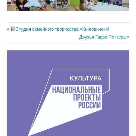
Навигация
Предыдущая
Студия семейного творчества «Книговичок»!
запись:
Следующая
Друзья Гарри Поттера
по
запись:
записям