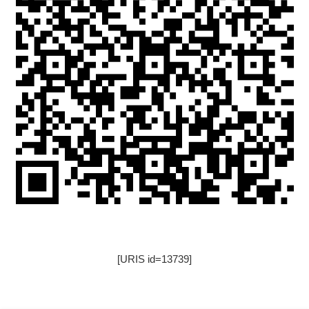
[URIS id=13739]