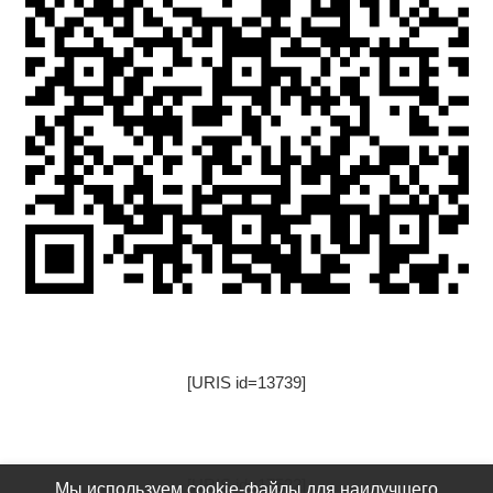
[URIS id=13739]
[URIS id=17522]
Мы используем cookie-файлы для наилучшего