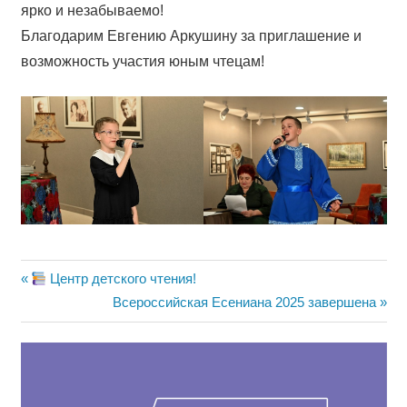
ярко и незабываемо!
Благодарим Евгению Аркушину за приглашение и
возможность участия юным чтецам!
Навигация
Предыдущая
Центр детского чтения!
запись:
Следующая
Всероссийская Есениана 2025 завершена
по
запись:
записям