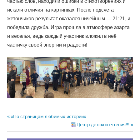
частью слов, находили ошибки в стихотворениях и
искали отличия на картинках. После подсчета
жетончиков результат оказался ничейным — 21:21, и
победила дружба. Игра прошла в атмосфере азарта
и веселья, ведь каждый участник вложил в неё
частичку своей энергии и радости!
Навигация
Предыдущая
«По страницам любимых историй»
запись:
Следующая
Центр детского чтения!!!
по
запись: