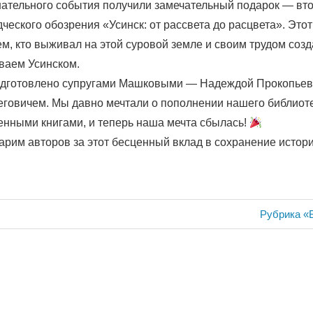
нательного события получили замечательный подарок — вт
ческого обозрения «Усинск: от рассвета до расцвета». Это
м, кто выживал на этой суровой земле и своим трудом созда
ваем Усинском.
одготовлено супругами Машковыми — Надеждой Прокопьев
говичем. Мы давно мечтали о пополнении нашего библиот
енными книгами, и теперь наша мечта сбылась!
арим авторов за этот бесценный вклад в сохранение истори
ия
Следующа
Рубрика «
запись: