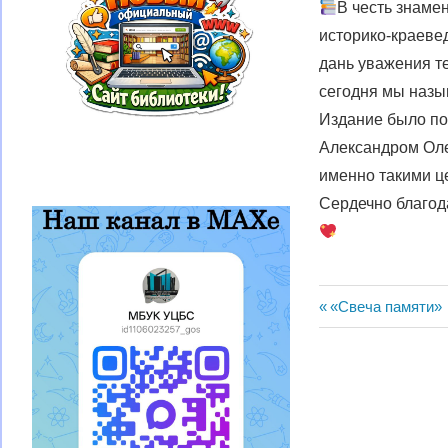
В честь знаме
историко-краевед
дань уважения те
сегодня мы назы
Издание было п
Александром Оле
именно такими ц
Сердечно благод
Навигац
Предыдущая
«Свеча памяти»
запись:
по
записям