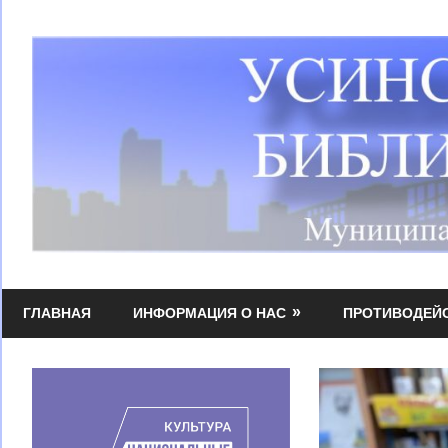
Перейти
к
содержимому
Усинская
МБУК
централизованная
ГЛАВНАЯ
ИНФОРМАЦИЯ О НАС
ПРОТИВОДЕЙ
УЦБС
библиотечная
система