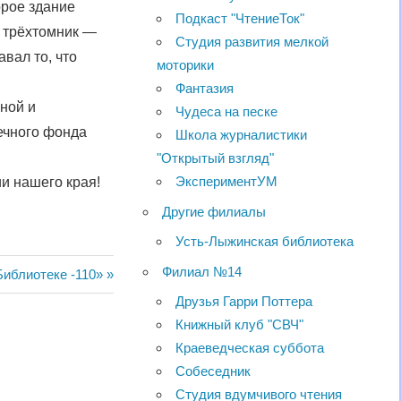
орое здание
Подкаст "ЧтениеТок"
т трёхтомник —
Студия развития мелкой
вал то, что
моторики
Фантазия
ной и
Чудеса на песке
ечного фонда
Школа журналистики
"Открытый взгляд"
ЭкспериментУМ
и нашего края!
Другие филиалы
Усть-Лыжинская библиотека
Филиал №14
я
Библиотеке -110»
Друзья Гарри Поттера
Книжный клуб "СВЧ"
Краеведческая суббота
Собеседник
Студия вдумчивого чтения