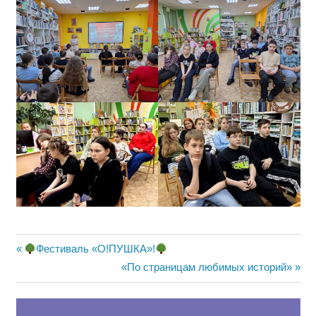
Навигация
Предыдущая
Фестиваль «О!ПУШКА»!
запись:
Следующая
«По страницам любимых историй»
по
запись:
записям