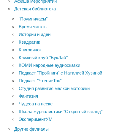
Афиша мероприятий
Детская библиотека
"Поумничаем"
Время читать
Истории и идеи
Квадратик
Книговичок
Книжный клуб "БукЛаб"
КОМИ народные аудиосказки
Подкаст "ПроКниги" с Наталией Хузиной
Подкаст "ЧтениеТок"
Студия развития мелкой моторики
Фантазия
Чудеса на песке
Школа журналистики "Открытый взгляд"
ЭкспериментУМ
Другие филиалы