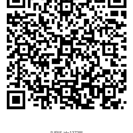
[URIS id=13739]