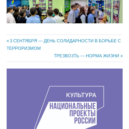
Навигация
Предыдущая
3 СЕНТЯБРЯ — ДЕНЬ СОЛИДАРНОСТИ В БОРЬБЕ С
запись:
ТЕРРОРИЗМОМ
по
Следующая
ТРЕЗВОЗТЬ — НОРМА ЖИЗНИ
записям
запись: