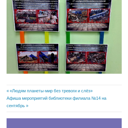
Навигация
Предыдущая
«Людям планеты-мир без тревоги и слёз»
Следующая
запись:
Афиша мероприятий библиотеки филиала №14 на
по
запись:
сентябрь
записям