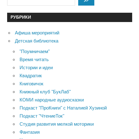
РУБРИКИ
Афиша мероприятий
Детская библиотека
"Поумничаем"
Время читать
Истории и идеи
Квадратик
Книговичок
Книжный клуб "БукЛаб"
КОМИ народные аудиосказки
Подкаст "ПроКниги" с Наталией Хузиной
Подкаст "ЧтениеТок"
Студия развития мелкой моторики
Фантазия