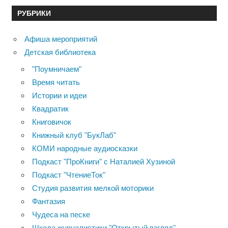
РУБРИКИ
Афиша мероприятий
Детская библиотека
"Поумничаем"
Время читать
Истории и идеи
Квадратик
Книговичок
Книжный клуб "БукЛаб"
КОМИ народные аудиосказки
Подкаст "ПроКниги" с Наталией Хузиной
Подкаст "ЧтениеТок"
Студия развития мелкой моторики
Фантазия
Чудеса на песке
Школа журналистики "Открытый взгляд"