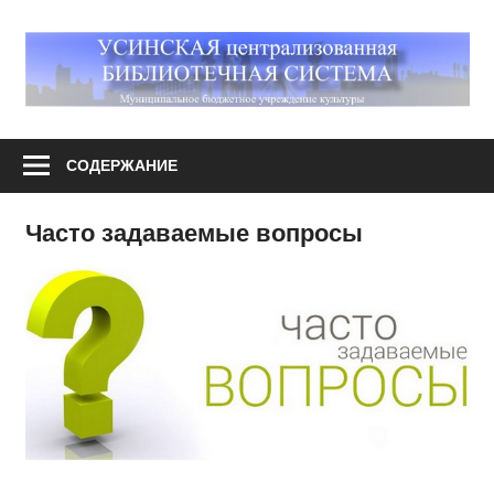
Перейти
к
М
содержимому
У
Усинская
централизованная
СОДЕРЖАНИЕ
библиотечная
система
Часто задаваемые вопросы