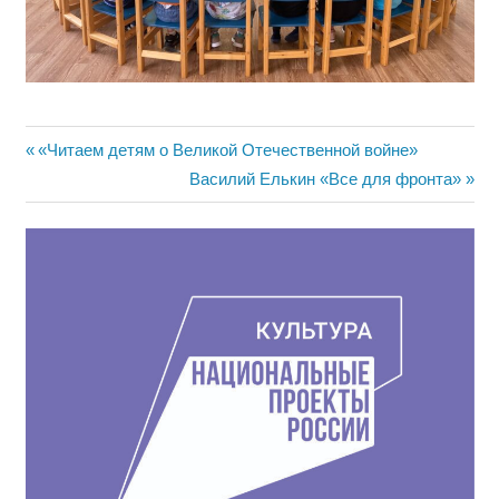
Навигация
Предыдущая
«Читаем детям о Великой Отечественной войне»
запись:
Следующая
Василий Елькин «Все для фронта»
по
запись:
записям