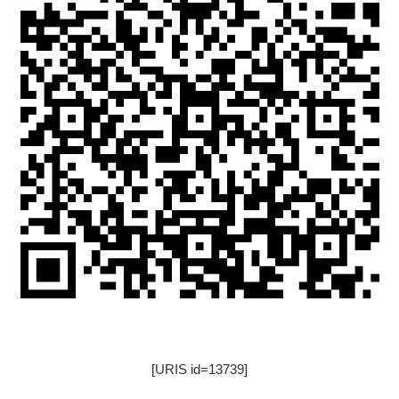
[URIS id=13739]