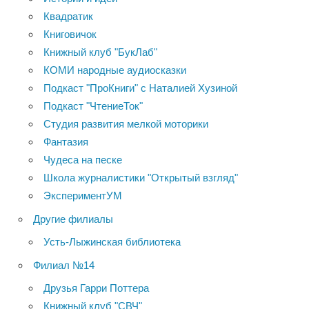
Квадратик
Книговичок
Книжный клуб "БукЛаб"
КОМИ народные аудиосказки
Подкаст "ПроКниги" с Наталией Хузиной
Подкаст "ЧтениеТок"
Студия развития мелкой моторики
Фантазия
Чудеса на песке
Школа журналистики "Открытый взгляд"
ЭкспериментУМ
Другие филиалы
Усть-Лыжинская библиотека
Филиал №14
Друзья Гарри Поттера
Книжный клуб "СВЧ"