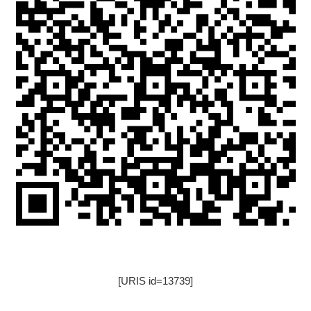
[URIS id=13739]