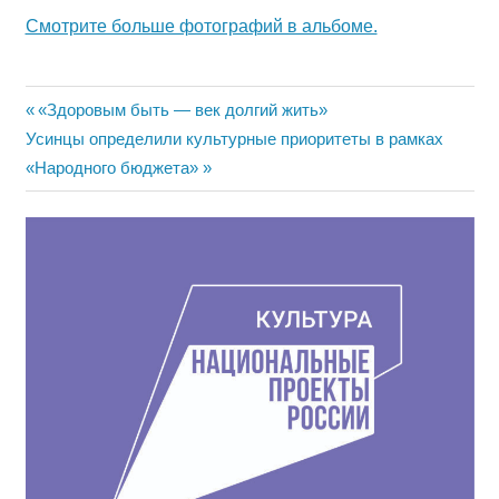
Смотрите больше фотографий в альбоме.
Навигация
Предыдущая
«Здоровым быть — век долгий жить»
Следующая
запись:
Усинцы определили культурные приоритеты в рамках
по
запись:
«Народного бюджета»
записям