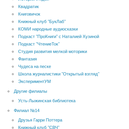
Квадратик
Книговичок
Книжный клуб "БукЛаб"
КОМИ народные аудиосказки
Подкаст "ПроКниги" с Наталией Хузиной
Подкаст "ЧтениеТок"
Студия развития мелкой моторики
Фантазия
Чудеса на песке
Школа журналистики "Открытый взгляд"
ЭкспериментУМ
Другие филиалы
Усть-Лыжинская библиотека
Филиал №14
Друзья Гарри Поттера
Книжный клуб "СВЧ"