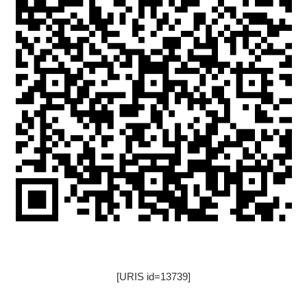
[URIS id=13739]