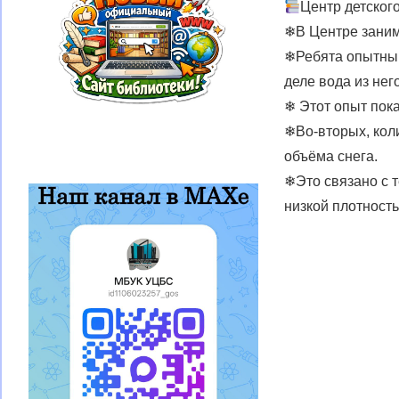
Центр детского
❄В Центре заним
❄Ребята опытным 
деле вода из нег
❄ Этот опыт пока
❄Во-вторых, коли
объёма снега.
❄Это связано с т
низкой плотность