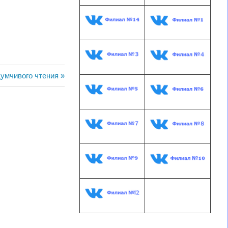
ая
умчивого чтения