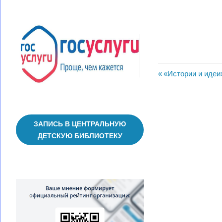
Навигац
Предыдущая
«Истории и идеи
запись:
по
записям
ЗАПИСЬ В ЦЕНТРАЛЬНУЮ
ДЕТСКУЮ БИБЛИОТЕКУ