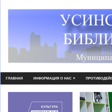
Перейти
к
содержимому
Усинская
МБУК
централизованная
ГЛАВНАЯ
ИНФОРМАЦИЯ О НАС
ПРОТИВОДЕЙ
УЦБС
библиотечная
система