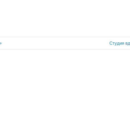
ия
Следующ
»
Студия вд
запись: