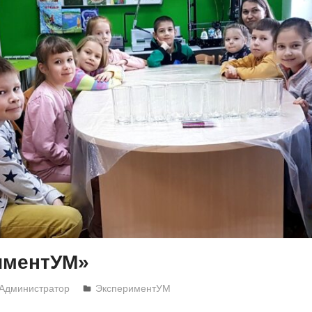
иментУМ»
Администратор
ЭкспериментУМ