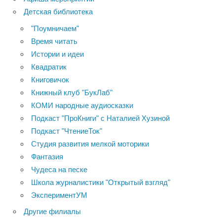
Детская библиотека
"Поумничаем"
Время читать
Истории и идеи
Квадратик
Книговичок
Книжный клуб "БукЛаб"
КОМИ народные аудиосказки
Подкаст "ПроКниги" с Наталией Хузиной
Подкаст "ЧтениеТок"
Студия развития мелкой моторики
Фантазия
Чудеса на песке
Школа журналистики "Открытый взгляд"
ЭкспериментУМ
Другие филиалы