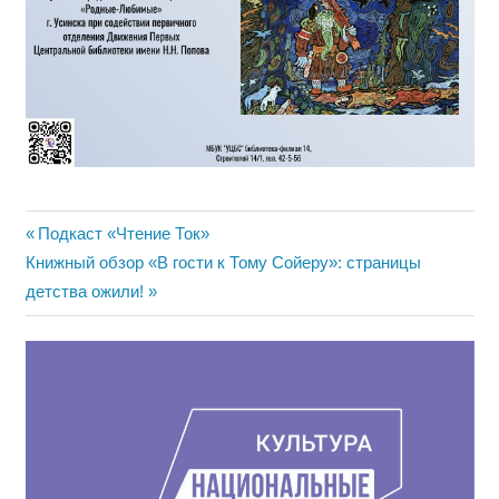
Навигация
Предыдущая
Подкаст «Чтение Ток»
Следующая
запись:
Книжный обзор «В гости к Тому Сойеру»: страницы
по
запись:
детства ожили!
записям