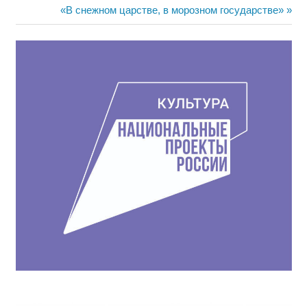
по
Следующая
«В снежном царстве, в морозном государстве»
записям
запись: