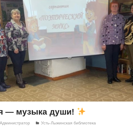
я — музыка души!
Администратор
Усть-Лыжинская библиотека