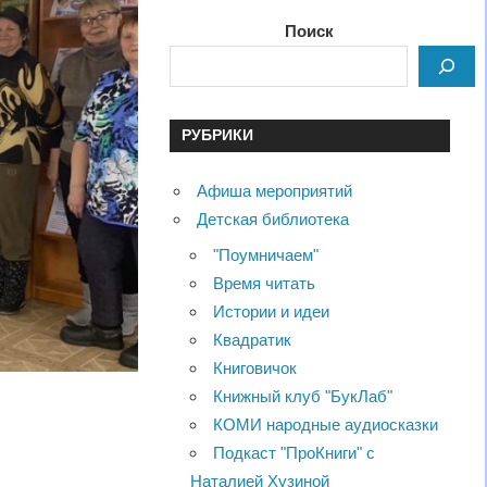
Поиск
РУБРИКИ
Афиша мероприятий
Детская библиотека
"Поумничаем"
Время читать
Истории и идеи
Квадратик
Книговичок
Книжный клуб "БукЛаб"
КОМИ народные аудиосказки
Подкаст "ПроКниги" с
Наталией Хузиной