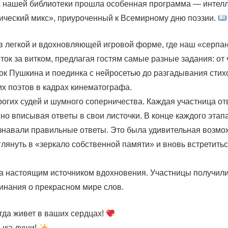
х нашей библиотеки прошла особенная программа — интел
ический микс», приуроченный к Всемирному дню поэзии.
в легкой и вдохновляющей игровой форме, где наш «серпа
ок за витком, предлагая гостям самые разные задания: от
ок Пушкина и поединка с нейросетью до разгадывания стих
их поэтов в кадрах кинематографа.
рогих судей и шумного соперничества. Каждая участница о
но вписывая ответы в свои листочки. В конце каждого эта
узнавали правильные ответы. Это была удивительная возмо
глянуть в «зеркало собственной памяти» и вновь встретит
ла настоящим источником вдохновения. Участницы получили
инания о прекрасном мире слов.
гда живет в ваших сердцах!
ыка души!