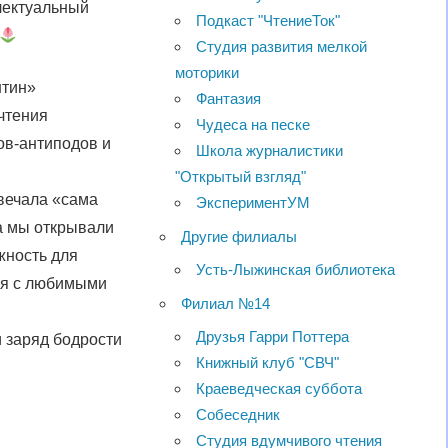
лектуальный
Подкаст "ЧтениеТок"
Студия развития мелкой
моторики
нтин»
Фантазия
 чтения
Чудеса на песке
ов-антиподов и
Школа журналистики
"Открытый взгляд"
твечала «сама
ЭкспериментУМ
па мы открывали
Другие филиалы
жность для
Усть-Лыжинская библиотека
ься с любимыми
Филиал №14
Друзья Гарри Поттера
 заряд бодрости
Книжный клуб "СВЧ"
Краеведческая суббота
Собеседник
Студия вдумчивого чтения