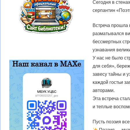
Сегодня в стена
серпантин «Поэт
Встреча прошла 
разматывался вит
бессмертных стр
узнавания велик
У нас не было ст
для себя», береж
завесу тайны и 
каждой гостьи за
авторами.
Эта встреча ста
и теплые воспом
Пусть поэзия все
Поэзия — муз