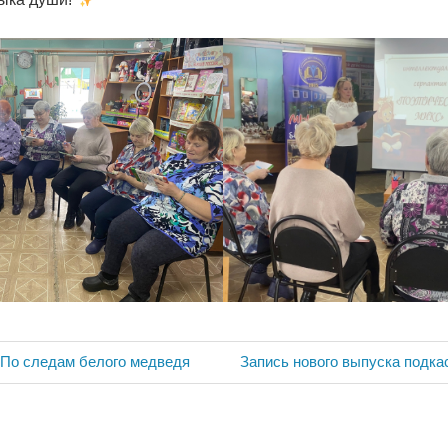
ия
Следующая
 По следам белого медведя
Запись нового выпуска подка
запись: