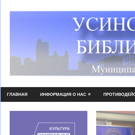
Перейти
к
содержимому
Усинская
МБУК
централизованная
ГЛАВНАЯ
ИНФОРМАЦИЯ О НАС
ПРОТИВОДЕЙ
УЦБС
библиотечная
система