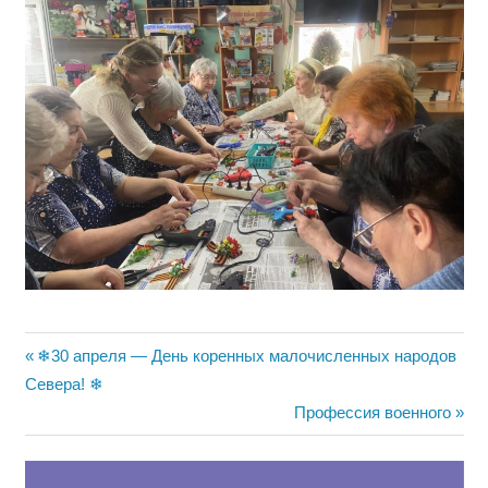
Навигация
Предыдущая
❄30 апреля — День коренных малочисленных народов
запись:
Севера! ❄
по
Следующая
Профессия военного
записям
запись: