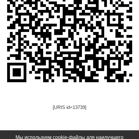
[URIS id=13739]
[URIS id=17522]
Мы используем cookie-файлы для наилучшего