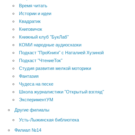
Время читать
Истории и идеи
Квадратик
Книговичок
Книжный клуб "БукЛаб"
КОМИ народные аудиосказки
Подкаст "ПроКниги" с Наталией Хузиной
Подкаст "ЧтениеТок"
Студия развития мелкой моторики
Фантазия
Чудеса на песке
Школа журналистики "Открытый взгляд"
ЭкспериментУМ
Другие филиалы
Усть-Лыжинская библиотека
Филиал №14