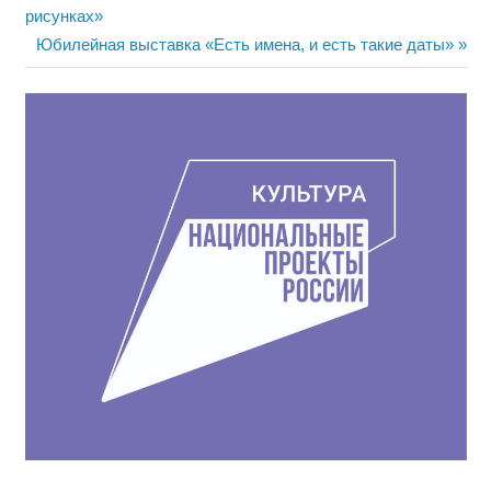
запись:
рисунках»
по
Следующая
Юбилейная выставка «Есть имена, и есть такие даты»
записям
запись: