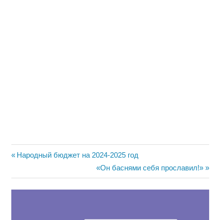
Навигация
Предыдущая
Народный бюджет на 2024-2025 год
запись:
Следующая
«Он баснями себя прославил!»
по
запись:
записям