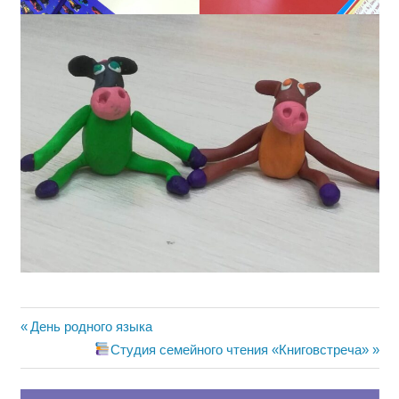
Навигация
Предыдущая
День родного языка
запись:
Следующая
Студия семейного чтения «Книговстреча»
по
запись: