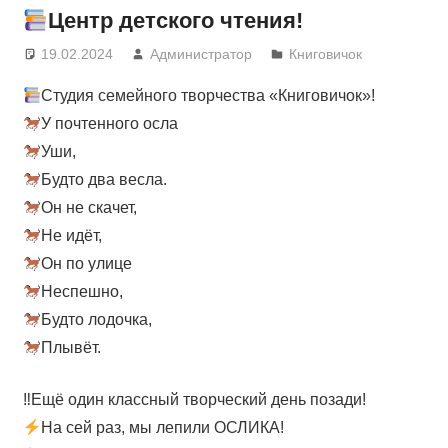
Центр детского чтения!
19.02.2024
Администратор
Книговичок
Студия семейного творчества «Книговичок»!
У почтенного осла
Уши,
Будто два весла.
Он не скачет,
Не идёт,
Он по улице
Неспешно,
Будто лодочка,
Плывёт.
‼Ещё один классный творческий день позади!
На сей раз, мы лепили ОСЛИКА!